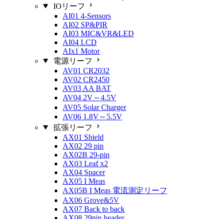
IOリーフ
AI01 4-Sensors
AI02 SP&PIR
AI03 MIC&VR&LED
AI04 LCD
AIx1 Motor
電源リーフ
AV01 CR2032
AV02 CR2450
AV03 AA BAT
AV04 2V～4.5V
AV05 Solar Charger
AV06 1.8V～5.5V
拡張リーフ
AX01 Shield
AX02 29 pin
AX02B 29-pin
AX03 Leaf x2
AX04 Spacer
AX05 I Meas
AX05B I Meas 電流測定リーフ
AX06 Grove&5V
AX07 Back to back
AX08 29pin header