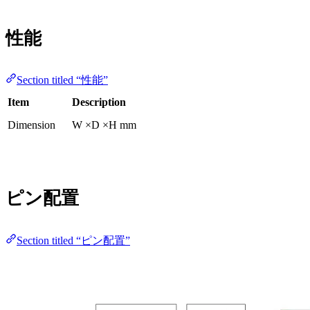
性能
Section titled “性能”
Item
Description
Dimension
W ×D ×H mm
ピン配置
Section titled “ピン配置”