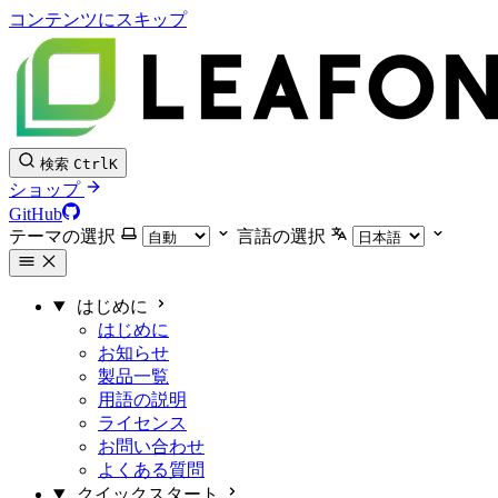
コンテンツにスキップ
検索
Ctrl
K
ショップ
GitHub
テーマの選択
言語の選択
はじめに
はじめに
お知らせ
製品一覧
用語の説明
ライセンス
お問い合わせ
よくある質問
クイックスタート