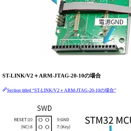
ST-LINK/V2＋ARM-JTAG-20-10の場合
Section titled “ST-LINK/V2＋ARM-JTAG-20-10の場合”