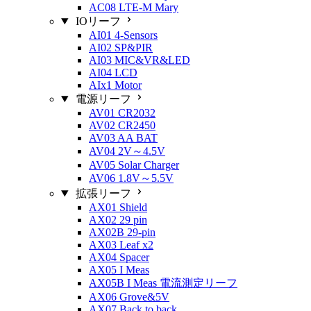
AC08 LTE-M Mary
IOリーフ
AI01 4-Sensors
AI02 SP&PIR
AI03 MIC&VR&LED
AI04 LCD
AIx1 Motor
電源リーフ
AV01 CR2032
AV02 CR2450
AV03 AA BAT
AV04 2V～4.5V
AV05 Solar Charger
AV06 1.8V～5.5V
拡張リーフ
AX01 Shield
AX02 29 pin
AX02B 29-pin
AX03 Leaf x2
AX04 Spacer
AX05 I Meas
AX05B I Meas 電流測定リーフ
AX06 Grove&5V
AX07 Back to back