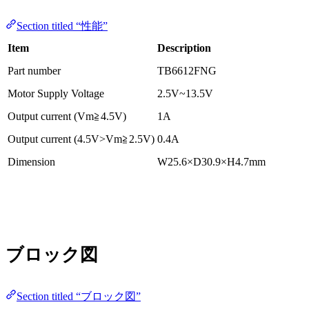
Section titled “性能”
Item
Description
Part number
TB6612FNG
Motor Supply Voltage
2.5V~13.5V
Output current (Vm≧4.5V)
1A
Output current (4.5V>Vm≧2.5V)
0.4A
Dimension
W25.6×D30.9×H4.7mm
ブロック図
Section titled “ブロック図”