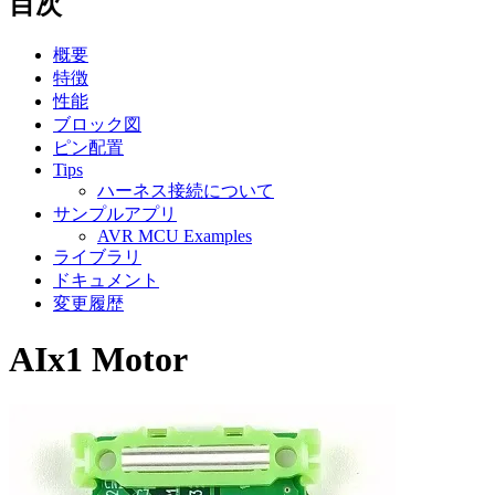
目次
概要
特徴
性能
ブロック図
ピン配置
Tips
ハーネス接続について
サンプルアプリ
AVR MCU Examples
ライブラリ
ドキュメント
変更履歴
AIx1 Motor