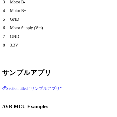
3
Motor B-
4
Motor B+
5
GND
6
Motor Supply (Vm)
7
GND
8
3.3V
サンプルアプリ
Section titled “サンプルアプリ”
AVR MCU Examples