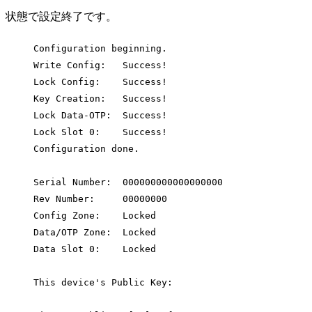
状態で設定終了です。
Configuration beginning.
Write Config:   Success!
Lock Config:    Success!
Key Creation:   Success!
Lock Data-OTP:  Success!
Lock Slot 0:    Success!
Configuration done.
Serial Number:  000000000000000000
Rev Number:     00000000
Config Zone:    Locked
Data/OTP Zone:  Locked
Data Slot 0:    Locked
This device's Public Key: