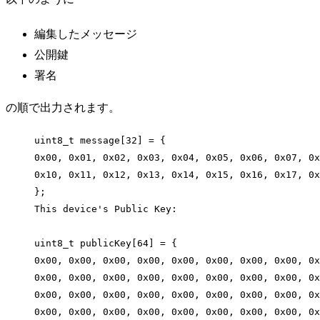
編集したメッセージ
公開鍵
署名
の順で出力されます。
uint8_t
message
[
32
] 
=
 {
0x
00
, 
0x
01
, 
0x
02
, 
0x
03
, 
0x
04
, 
0x
05
, 
0x
06
, 
0x
07
, 
0x
0x
10
, 
0x
11
, 
0x
12
, 
0x
13
, 
0x
14
, 
0x
15
, 
0x
16
, 
0x
17
, 
0x
};
This device
'
s Public Key:
uint8_t publicKey[64] = {
0x00, 0x00, 0x00, 0x00, 0x00, 0x00, 0x00, 0x00, 0x
0x00, 0x00, 0x00, 0x00, 0x00, 0x00, 0x00, 0x00, 0x
0x00, 0x00, 0x00, 0x00, 0x00, 0x00, 0x00, 0x00, 0x
0x00, 0x00, 0x00, 0x00, 0x00, 0x00, 0x00, 0x00, 0x