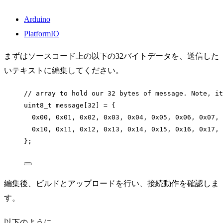
Arduino
PlatformIO
まずはソースコード上の以下の32バイトデータを、送信した
いテキストに編集してください。
// array to hold our 32 bytes of message. Note, it
uint8_t
message
[
32
] 
=
 {
0x
00
, 
0x
01
, 
0x
02
, 
0x
03
, 
0x
04
, 
0x
05
, 
0x
06
, 
0x
07
, 
0x
10
, 
0x
11
, 
0x
12
, 
0x
13
, 
0x
14
, 
0x
15
, 
0x
16
, 
0x
17
, 
};
編集後、ビルドとアップロードを行い、接続動作を確認しま
す。
以下のように