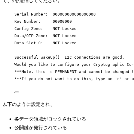
て、yを送信してください。
Serial Number:  000000000000000000
Rev Number:     00000000
Config Zone:    NOT Locked
Data/OTP Zone:  NOT Locked
Data Slot 0:    NOT Locked
Successful wakeUp(). I2C connections are good.
Would you like to configure your Cryptographic Co-
***Note, this is PERMANENT and cannot be changed l
***If you do not want to do this, type an 'n' or u
以下のように設定され、
各データ領域がロックされている
公開鍵が発行されている