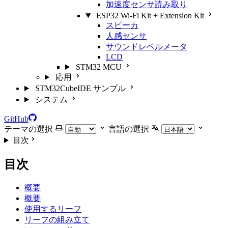
加速度センサ読み取り
ESP32 Wi-Fi Kit + Extension Kit
スピーカ
人感センサ
サウンドレベルメータ
LCD
STM32 MCU
応用
STM32CubeIDE サンプル
システム
GitHub
テーマの選択
言語の選択
目次
目次
概要
概要
使用するリーフ
リーフの組み立て