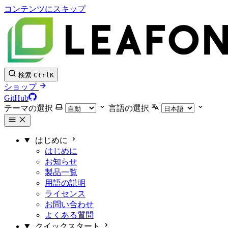
コンテンツにスキップ
検索
Ctrl
K
ショップ
GitHub
テーマの選択
言語の選択
はじめに
はじめに
お知らせ
製品一覧
用語の説明
ライセンス
お問い合わせ
よくある質問
クイックスタート