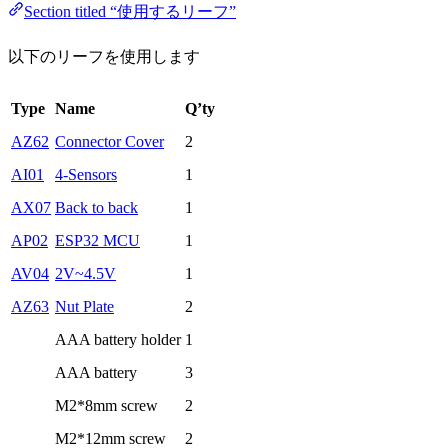
Section titled “使用するリーフ”
以下のリーフを使用します
Type
Name
Q’ty
AZ62
Connector Cover
2
AI01
4-Sensors
1
AX07
Back to back
1
AP02
ESP32 MCU
1
AV04
2V~4.5V
1
AZ63
Nut Plate
2
AAA battery holder
1
AAA battery
3
M2*8mm screw
2
M2*12mm screw
2