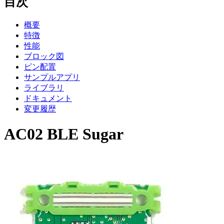
目次
概要
特徴
性能
ブロック図
ピン配置
サンプルアプリ
ライブラリ
ドキュメント
変更履歴
AC02 BLE Sugar