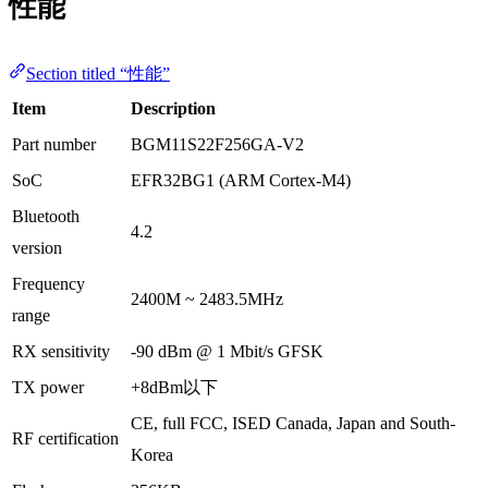
性能
Section titled “性能”
Item
Description
Part number
BGM11S22F256GA-V2
SoC
EFR32BG1 (ARM Cortex-M4)
Bluetooth
4.2
version
Frequency
2400M ~ 2483.5MHz
range
RX sensitivity
-90 dBm @ 1 Mbit/s GFSK
TX power
+8dBm以下
CE, full FCC, ISED Canada, Japan and South-
RF certification
Korea