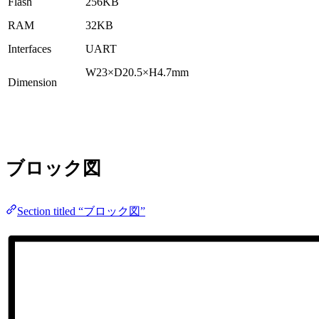
Flash
256KB
RAM
32KB
Interfaces
UART
W23×D20.5×H4.7mm
Dimension
ブロック図
Section titled “ブロック図”