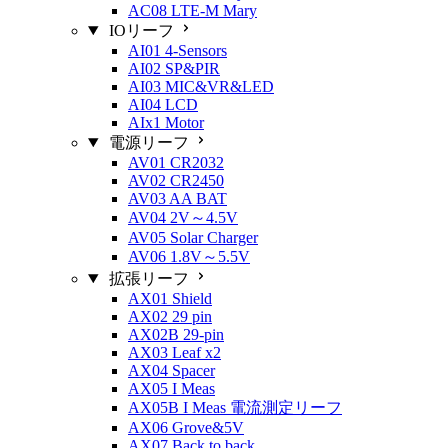
AC08 LTE-M Mary
IOリーフ
AI01 4-Sensors
AI02 SP&PIR
AI03 MIC&VR&LED
AI04 LCD
AIx1 Motor
電源リーフ
AV01 CR2032
AV02 CR2450
AV03 AA BAT
AV04 2V～4.5V
AV05 Solar Charger
AV06 1.8V～5.5V
拡張リーフ
AX01 Shield
AX02 29 pin
AX02B 29-pin
AX03 Leaf x2
AX04 Spacer
AX05 I Meas
AX05B I Meas 電流測定リーフ
AX06 Grove&5V
AX07 Back to back