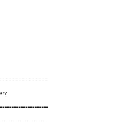
=====================
ary
=====================
---------------------