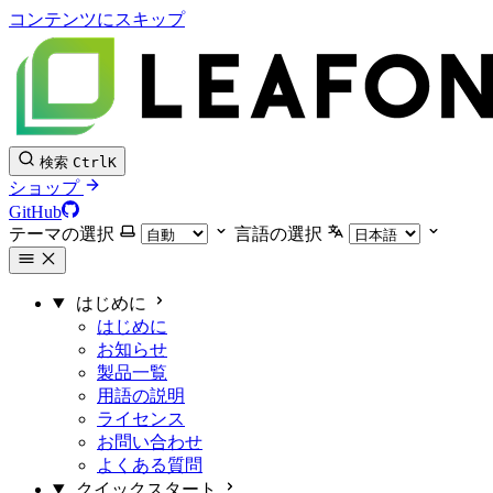
コンテンツにスキップ
検索
Ctrl
K
ショップ
GitHub
テーマの選択
言語の選択
はじめに
はじめに
お知らせ
製品一覧
用語の説明
ライセンス
お問い合わせ
よくある質問
クイックスタート