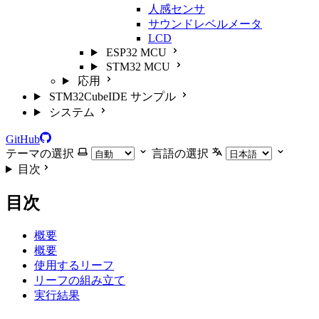
人感センサ
サウンドレベルメータ
LCD
ESP32 MCU
STM32 MCU
応用
STM32CubeIDE サンプル
システム
GitHub
テーマの選択
言語の選択
目次
目次
概要
概要
使用するリーフ
リーフの組み立て
実行結果