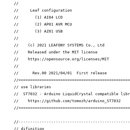
//
//     Leaf configuration
//       (1) AI04 LCD
//       (2) AP01 AVR MCU
//       (3) AZ01 USB
//
//    (c) 2021 LEAFONY SYSTEMS Co., Ltd
//    Released under the MIT license
//    https://opensource.org/licenses/MIT
//
//      Rev.00 2021/04/01  First release
//================================================
// use libraries
//  ST7032 - Arduino LiquidCrystal compatible libr
//    https://github.com/tomozh/arduino_ST7032
//================================================
//------------------------------------------------
// difinition