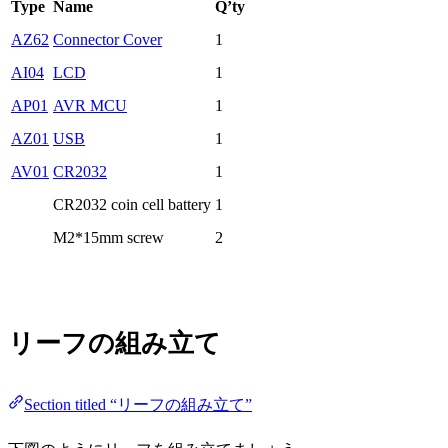
Type
Name
Q’ty
AZ62
Connector Cover
1
AI04
LCD
1
AP01
AVR MCU
1
AZ01
USB
1
AV01
CR2032
1
CR2032 coin cell battery
1
M2*15mm screw
2
リーフの組み立て
Section titled “リーフの組み立て”