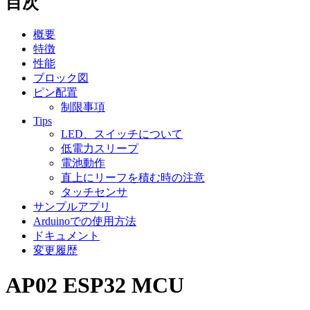
目次
概要
特徴
性能
ブロック図
ピン配置
制限事項
Tips
LED、スイッチについて
低電力スリープ
電池動作
直上にリーフを積む時の注意
タッチセンサ
サンプルアプリ
Arduinoでの使用方法
ドキュメント
変更履歴
AP02 ESP32 MCU