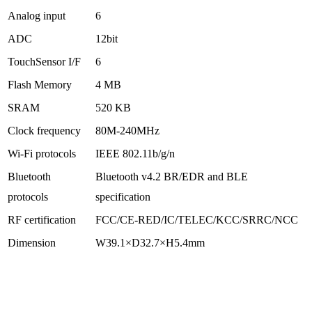
Analog input
6
ADC
12bit
TouchSensor I/F
6
Flash Memory
4 MB
SRAM
520 KB
Clock frequency
80M-240MHz
Wi-Fi protocols
IEEE 802.11b/g/n
Bluetooth
Bluetooth v4.2 BR/EDR and BLE
protocols
specification
RF certification
FCC/CE-RED/IC/TELEC/KCC/SRRC/NCC
Dimension
W39.1×D32.7×H5.4mm