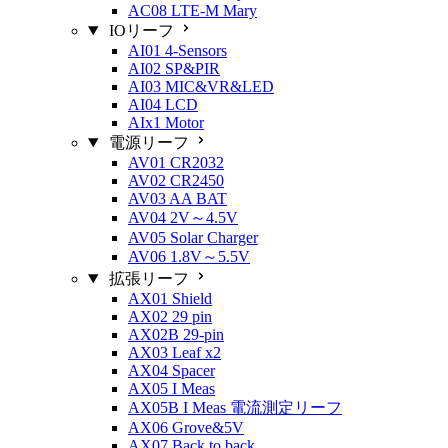
AC08 LTE-M Mary
IOリーフ
AI01 4-Sensors
AI02 SP&PIR
AI03 MIC&VR&LED
AI04 LCD
AIx1 Motor
電源リーフ
AV01 CR2032
AV02 CR2450
AV03 AA BAT
AV04 2V～4.5V
AV05 Solar Charger
AV06 1.8V～5.5V
拡張リーフ
AX01 Shield
AX02 29 pin
AX02B 29-pin
AX03 Leaf x2
AX04 Spacer
AX05 I Meas
AX05B I Meas 電流測定リーフ
AX06 Grove&5V
AX07 Back to back