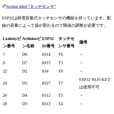
Section titled “タッチセンサ”
ESP32は静電容量式タッチセンサの機能を持っています。配
線の容量によって値が変わるので閾値の調整が必要です。
Leafonyピ
Arduinoピ
ESP32
タッチセ
備考
ン番号
ン名称
IO番号
ンサ番号
7
D6
IO14
T6
－
9
D7
IO15
T3
－
22
D2
IO4
T0
－
ESP32 Wi-Fi Kitで
24
D3
IO27
T7
は使用不可
26
D4
IO12
T5
－
28
D5
IO13
T4
－