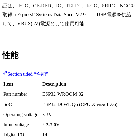
証は、 FCC、CE-RED、IC、TELEC、KCC、SRRC、NCCを
取得（Espressif Systems Data Sheet V2.9）。 USB電源を供給
して、VBUS(5V)電源として使用可能。
性能
Section titled “性能”
Item
Description
Part number
ESP32-WROOM-32
SoC
ESP32-D0WDQ6 (CPU:Xtensa LX6)
Operating voltage
3.3V
Input voltage
2.2-3.6V
Digital I/O
14