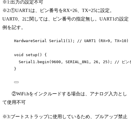
※1:出力の設定不可
※2:①UART1は、ピン番号をRX=26、TX=25に設定。
UART0、2に関しては、ピン番号の指定無し。UART1の設定
例を記す。
HardwareSerial 
Serial1
(
1
);
 // UART1 (RX=9, TX=10)
void
setup
() {
Serial1
.
begin
(
9600
, SERIAL_8N1, 
26
, 
25
);
 // ピンを
}
②WiFi.hをインクルードする場合は、アナログ入力とし
て使用不可
※3:ブートストラップに使用しているため、プルアップ禁止