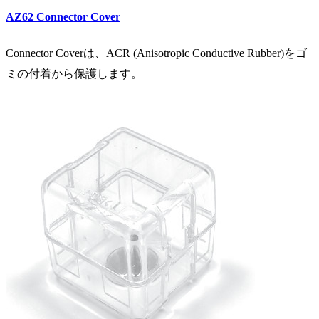
AZ62
Connector Cover
Connector Coverは、ACR (Anisotropic Conductive Rubber)をゴ
ミの付着から保護します。