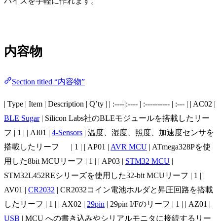
バイスを手軽に作れます。
内容物
Section titled “内容物”
| Type | Item | Description | Q’ty | | :----|:---- | :---------- | :--- | | AC02 |
BLE Sugar
| Silicon Labs社のBLEモジュールを搭載したリー
フ | 1 | | AI01 |
4-Sensors
| 温度、湿度、照度、加速度センサを
搭載したリーフ | 1 | | AP01 |
AVR MCU
| ATmega328Pを使
用した8bit MCUリーフ | 1 | | AP03 |
STM32 MCU
|
STM32L452REシリーズを使用した32-bit MCUリーフ | 1 | |
AV01 |
CR2032
| CR2032コイン電池ホルダと昇圧回路を搭載
したリーフ | 1 | | AX02 |
29pin
| 29pin I/Fのリーフ | 1 | | AZ01 |
USB
| MCU への書き込みやシリアルモニタに接続するリー