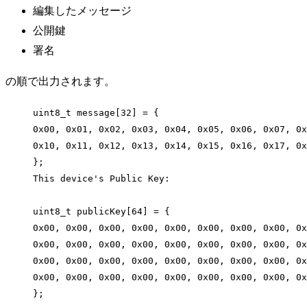
編集したメッセージ
公開鍵
署名
の順で出力されます。
uint8_t
message
[
32
] 
=
 {
0x
00
, 
0x
01
, 
0x
02
, 
0x
03
, 
0x
04
, 
0x
05
, 
0x
06
, 
0x
07
, 
0x
0x
10
, 
0x
11
, 
0x
12
, 
0x
13
, 
0x
14
, 
0x
15
, 
0x
16
, 
0x
17
, 
0x
};
This device
'
s Public Key:
uint8_t publicKey[64] = {
0x00, 0x00, 0x00, 0x00, 0x00, 0x00, 0x00, 0x00, 0x
0x00, 0x00, 0x00, 0x00, 0x00, 0x00, 0x00, 0x00, 0x
0x00, 0x00, 0x00, 0x00, 0x00, 0x00, 0x00, 0x00, 0x
0x00, 0x00, 0x00, 0x00, 0x00, 0x00, 0x00, 0x00, 0x
};