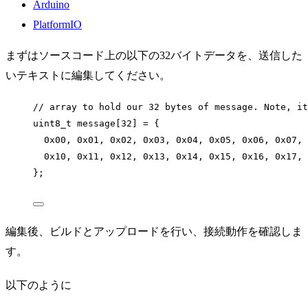
Arduino
PlatformIO
まずはソースコード上の以下の32バイトデータを、送信した
いテキストに編集してください。
// array to hold our 32 bytes of message. Note, it
uint8_t
message
[
32
] 
=
 {
0x
00
, 
0x
01
, 
0x
02
, 
0x
03
, 
0x
04
, 
0x
05
, 
0x
06
, 
0x
07
, 
0x
10
, 
0x
11
, 
0x
12
, 
0x
13
, 
0x
14
, 
0x
15
, 
0x
16
, 
0x
17
, 
};
編集後、ビルドとアップロードを行い、接続動作を確認しま
す。
以下のように