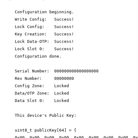
Configuration beginning.
Write Config:   Success!
Lock Config:    Success!
Key Creation:   Success!
Lock Data-OTP:  Success!
Lock Slot 0:    Success!
Configuration done.
Serial Number:  000000000000000000
Rev Number:     00000000
Config Zone:    Locked
Data/OTP Zone:  Locked
Data Slot 0:    Locked
This device's Public Key:
uint8_t publicKey[64] = {
0x00, 0x00, 0x00, 0x00, 0x00, 0x00, 0x00, 0x00, 0x