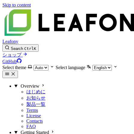
Skip to content
Leafony
Search
Ctrl
K
ショップ
GitHub
Select theme
Select language
Overview
はじめに
お知らせ
製品一覧
Terms
License
Contacts
FAQ
Getting Started