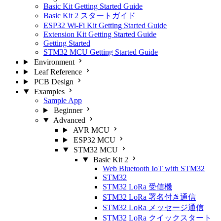
Basic Kit Getting Started Guide
Basic Kit 2 スタートガイド
ESP32 Wi-Fi Kit Getting Started Guide
Extension Kit Getting Started Guide
Getting Started
STM32 MCU Getting Started Guide
Environment
Leaf Reference
PCB Design
Examples
Sample App
Beginner
Advanced
AVR MCU
ESP32 MCU
STM32 MCU
Basic Kit 2
Web Bluetooth IoT with STM32
STM32
STM32 LoRa 受信機
STM32 LoRa 署名付き通信
STM32 LoRa メッセージ通信
STM32 LoRa クイックスタート