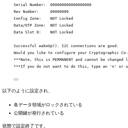
Serial Number:  000000000000000000
Rev Number:     00000000
Config Zone:    NOT Locked
Data/OTP Zone:  NOT Locked
Data Slot 0:    NOT Locked
Successful wakeUp(). I2C connections are good.
Would you like to configure your Cryptographic Co-
***Note, this is PERMANENT and cannot be changed l
***If you do not want to do this, type an 'n' or u
以下のように設定され、
各データ領域がロックされている
公開鍵が発行されている
状態で設定終了です。