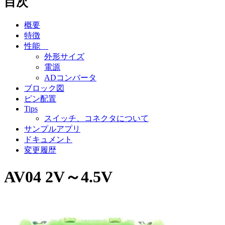
目次
概要
特徴
性能
外形サイズ
電源
ADコンバータ
ブロック図
ピン配置
Tips
スイッチ、コネクタについて
サンプルアプリ
ドキュメント
変更履歴
AV04 2V～4.5V