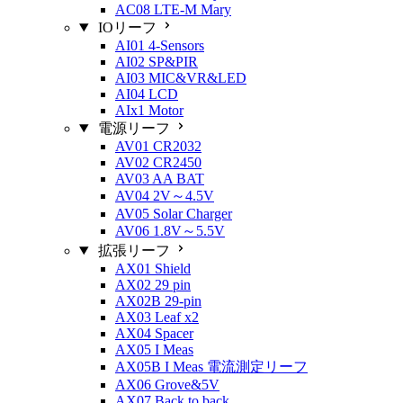
AC08 LTE-M Mary
IOリーフ
AI01 4-Sensors
AI02 SP&PIR
AI03 MIC&VR&LED
AI04 LCD
AIx1 Motor
電源リーフ
AV01 CR2032
AV02 CR2450
AV03 AA BAT
AV04 2V～4.5V
AV05 Solar Charger
AV06 1.8V～5.5V
拡張リーフ
AX01 Shield
AX02 29 pin
AX02B 29-pin
AX03 Leaf x2
AX04 Spacer
AX05 I Meas
AX05B I Meas 電流測定リーフ
AX06 Grove&5V
AX07 Back to back