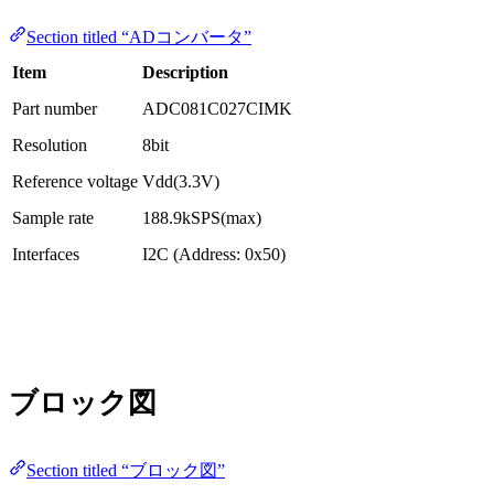
Section titled “ADコンバータ”
Item
Description
Part number
ADC081C027CIMK
Resolution
8bit
Reference voltage
Vdd(3.3V)
Sample rate
188.9kSPS(max)
Interfaces
I2C (Address: 0x50)
ブロック図
Section titled “ブロック図”