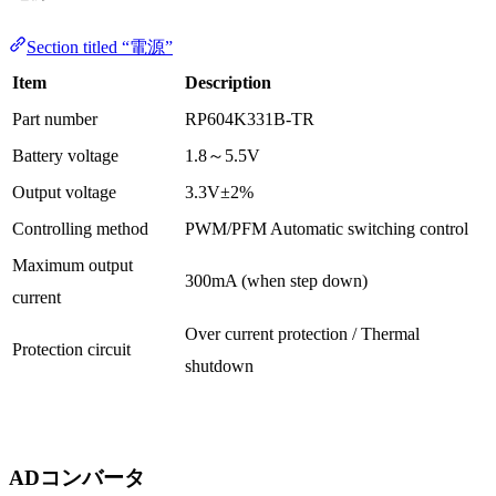
Section titled “電源”
Item
Description
Part number
RP604K331B-TR
Battery voltage
1.8～5.5V
Output voltage
3.3V±2%
Controlling method
PWM/PFM Automatic switching control
Maximum output
300mA (when step down)
current
Over current protection / Thermal
Protection circuit
shutdown
ADコンバータ