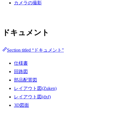
カメラの撮影
ドキュメント
Section titled “ドキュメント”
仕様書
回路図
部品配置図
レイアウト図(Zuken)
レイアウト図(dxf)
3D図面