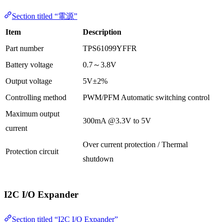
Section titled “電源”
Item
Description
Part number
TPS61099YFFR
Battery voltage
0.7～3.8V
Output voltage
5V±2%
Controlling method
PWM/PFM Automatic switching control
Maximum output
300mA @3.3V to 5V
current
Over current protection / Thermal
Protection circuit
shutdown
I2C I/O Expander
Section titled “I2C I/O Expander”