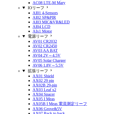
AC08 LTE-M Mary
IOリーフ
AI01 4-Sensors
AI02 SP&PIR
AI03 MIC&VR&LED
AI04 LCD
AIx1 Motor
電源リーフ
AV01 CR2032
AV02 CR2450
AV03 AA BAT
AV04 2V～4.5V
AV05 Solar Charger
AV06 1.8V～5.5V
拡張リーフ
AX01 Shield
AX02 29 pin
AX02B 29-pin
AX03 Leaf x2
AX04 Spacer
AX05 I Meas
AX05B I Meas 電流測定リーフ
AX06 Grove&5V
AX07 Back to back