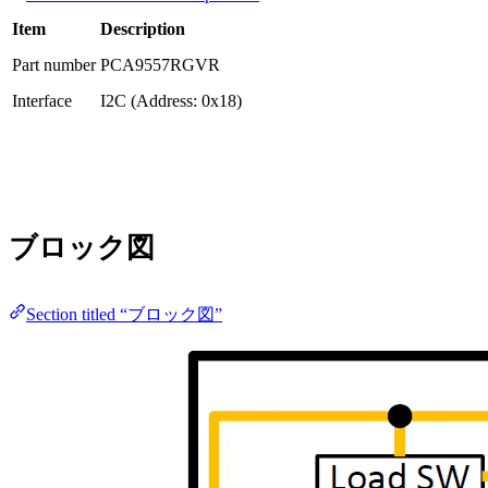
Item
Description
Part number
PCA9557RGVR
Interface
I2C (Address: 0x18)
ブロック図
Section titled “ブロック図”