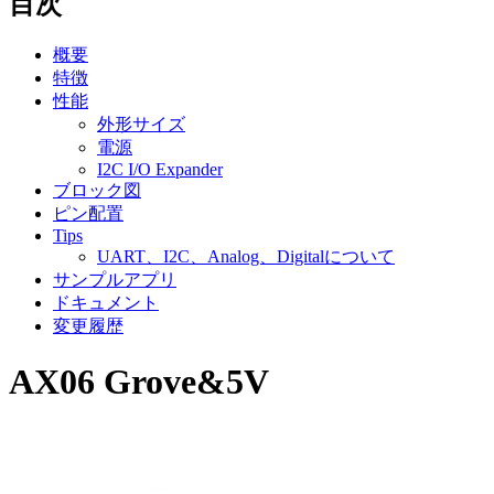
目次
概要
特徴
性能
外形サイズ
電源
I2C I/O Expander
ブロック図
ピン配置
Tips
UART、I2C、Analog、Digitalについて
サンプルアプリ
ドキュメント
変更履歴
AX06 Grove&5V