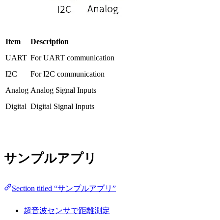
Item
Description
UART
For UART communication
I2C
For I2C communication
Analog
Analog Signal Inputs
Digital
Digital Signal Inputs
サンプルアプリ
Section titled “サンプルアプリ”
超音波センサで距離測定